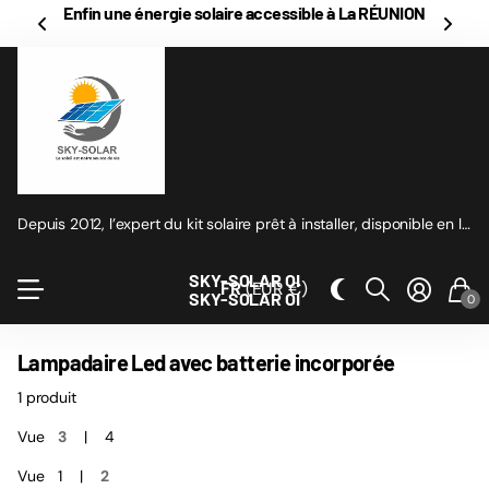
Enfin une énergie solaire accessible à La RÉUNION
Depuis 2012, l’expert du kit solaire prêt à installer, disponible en ligne
SKY-SOLAR OI
FR
(EUR €)
SKY-SOLAR OI
0
Lampadaire Led avec batterie incorporée
1 produit
Vue
3
4
Vue
1
2