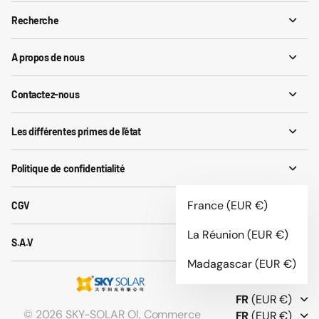
Recherche
A propos de nous
Contactez-nous
Les différentes primes de l'état
Politique de confidentialité
France
(EUR €)
CGV
La Réunion
(EUR €)
S.A.V
Madagascar
(EUR €)
FR
(EUR €)
©
2026
SKY-SOLAR OI,
Commerce
FR
(EUR €)