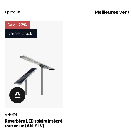
1 produit
Sale
-27%
Dernier stock !
ANERM
Réverbère LED solaire intégré
tout en un (AN-SLV)