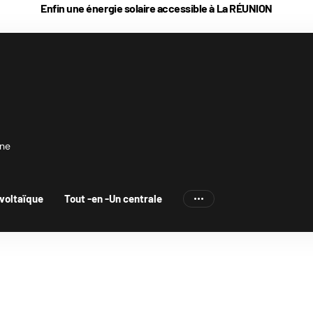
Vous achetez sur notre site? On vous rembourse
1% en Cas
gne
voltaïque
Tout -en -Un centrale