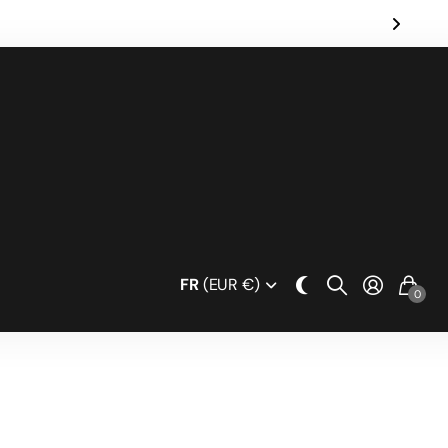
hback
(inscrivez-vous)
FR
(EUR €)
0