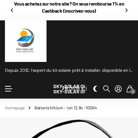
Vous achetez sur notre site? On vous rembourse
1% en
Cashback
(inscrivez-vous)
Depuis 2012, l’expert du kit solaire prêt à installer, disponible en ligne
SKY-SOLAR OI
FR
(EUR €)
SKY-SOLAR OI
0
Homepage
Batterie lithium - ion 12,8v -100Ah