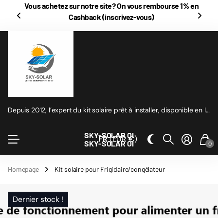
Vous achetez sur notre site? On vous rembourse
1% en
Cashback
(inscrivez-vous)
Depuis 2012, l’expert du kit solaire prêt à installer, disponible en ligne
SKY-SOLAR OI
FR
(EUR €)
SKY-SOLAR OI
0
Homepage
Kit solaire pour Frigidaire/congélateur
Dernier stock !