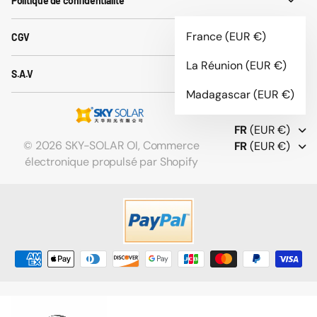
Politique de confidentialité
France
(EUR €)
CGV
La Réunion
(EUR €)
S.A.V
Madagascar
(EUR €)
FR
(EUR €)
©
2026
SKY-SOLAR OI,
Commerce
FR
(EUR €)
électronique propulsé par Shopify