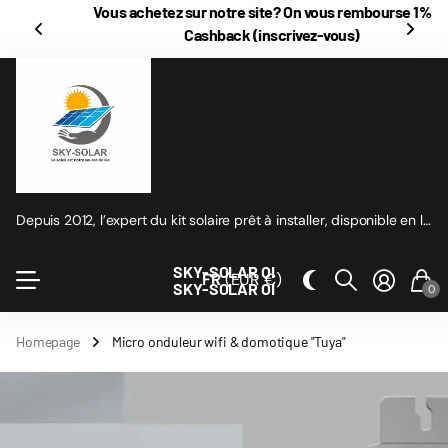
Vous achetez sur notre site? On vous rembourse
1% en
Cashback
(inscrivez-vous)
Depuis 2012, l’expert du kit solaire prêt à installer, disponible en ligne
SKY-SOLAR OI
FR
(EUR €)
SKY-SOLAR OI
0
Homepage
Micro onduleur wifi & domotique "Tuya"