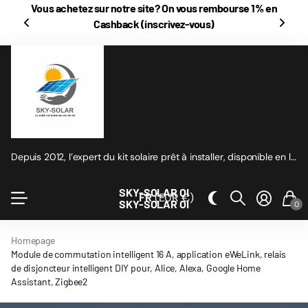
Vous achetez sur notre site? On vous rembourse
1% en
Cashback
(inscrivez-vous)
Depuis 2012, l’expert du kit solaire prêt à installer, disponible en ligne
SKY-SOLAR OI
FR
(EUR €)
SKY-SOLAR OI
0
Homepage
Module de commutation intelligent 16 A, application eWeLink, relais
de disjoncteur intelligent DIY pour, Alice, Alexa, Google Home
Assistant, Zigbee2