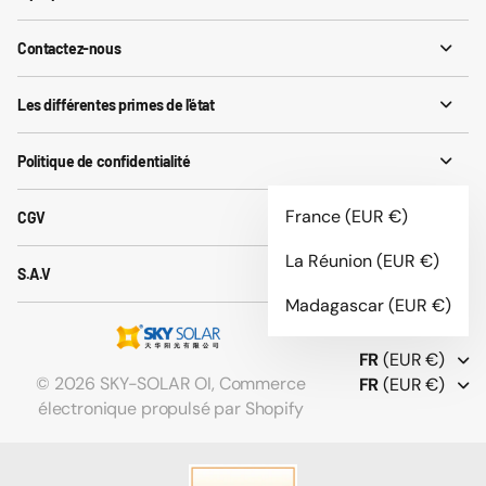
Contactez-nous
Les différentes primes de l'état
Politique de confidentialité
France
(EUR €)
CGV
La Réunion
(EUR €)
S.A.V
Madagascar
(EUR €)
FR
(EUR €)
©
2026
SKY-SOLAR OI,
Commerce
FR
(EUR €)
électronique propulsé par Shopify