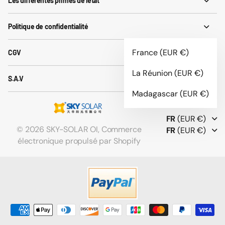
Les différentes primes de l'état
Politique de confidentialité
France
(EUR €)
CGV
La Réunion
(EUR €)
S.A.V
Madagascar
(EUR €)
FR
(EUR €)
©
2026
SKY-SOLAR OI,
Commerce
FR
(EUR €)
électronique propulsé par Shopify