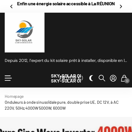
Vous achetez sur notre site? On vous rembourse
1% en
Cashback
(inscrivez-vous)
Depuis 2012, l’expert du kit solaire prêt à installer, disponible en ligne
SKY-SOLAR OI
FR
(EUR €)
SKY-SOLAR OI
0
Homepage
Onduleurs à onde sinusoïdale pure, double prise UE, DC 12V, à AC
220V, 50Hz,4000W 5000W, 6000W