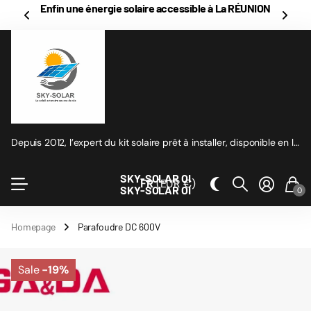
Vous achetez sur notre site? On vous rembourse
1% en
Cashback
(inscrivez-vous)
Depuis 2012, l’expert du kit solaire prêt à installer, disponible en ligne
SKY-SOLAR OI
FR
(EUR €)
SKY-SOLAR OI
0
Homepage
Parafoudre DC 600V
Sale
-19%