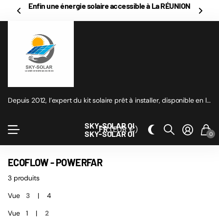
Enfin une énergie solaire accessible à La RÉUNION
Depuis 2012, l’expert du kit solaire prêt à installer, disponible en ligne
SKY-SOLAR OI
FR
(EUR €)
SKY-SOLAR OI
0
ECOFLOW - POWERFAR
3 produits
Vue
3
4
Vue
1
2